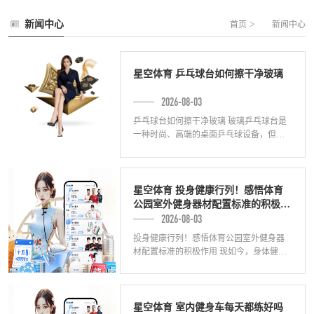
新闻中心
>
首页
新闻中心
星空体育 乒乓球台如何擦干净玻璃
2026-08-03
乒乓球台如何擦干净玻璃 玻璃乒乓球台是
一种时尚、高端的桌面乒乓球设备，但随
着使用时间的增加，玻璃台面上会有污垢
和指纹留下。本文将介绍几种方法和技
巧，帮助
星空体育 投身健康行列！感悟体育
公园室外健身器材配置标准的积极作
2026-08-03
用
投身健康行列！感悟体育公园室外健身器
材配置标准的积极作用 现如今，身体健康
已成为人们生活的重要关切。为了鼓励更
多人参与户外运动，越来越多的城市开始
兴建体
星空体育 室内健身车每天都练好吗