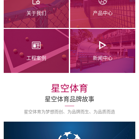
关于我们
产品中心
工程案例
新闻中心
星空体育
星空体育品牌故事
星空体育为梦想而创、为品牌而生、为品质而造