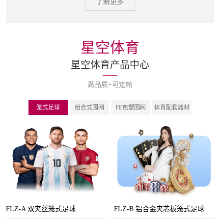
了解更多
星空体育
星空体育产品中心
高品质+可定制
笼式足球
组合式围网
PE包塑围网
体育配套器材
FLZ-A 双夹丝笼式足球
FLZ-B 铝合金夹芯板笼式足球