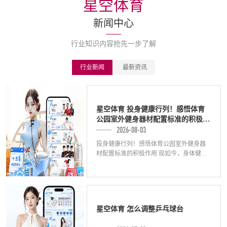
星空体育
新闻中心
行业知识内容抢先一步了解
行业新闻
最新资讯
星空体育 投身健康行列！感悟体育
公园室外健身器材配置标准的积极作
2026-08-03
用
投身健康行列！感悟体育公园室外健身器
材配置标准的积极作用 现如今，身体健康
已成为人们生活的重要关切。为了鼓励更
多人参与户外运动，越来越多的城市开始
兴建体
星空体育 怎么调整乒乓球台