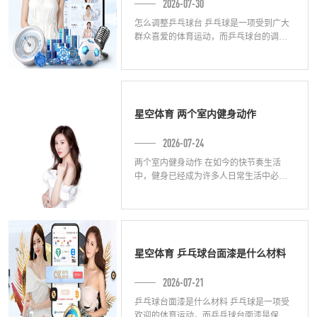
2026-07-30
怎么调整乒乓球台 乒乓球是一项受到广大
群众喜爱的体育运动，而乒乓球台的调整
对于比赛的公正性和比赛结果的准确性起
着至关重要的作用。那么有哪些步骤可以
帮助我
星空体育 两个室内健身动作
2026-07-24
两个室内健身动作 在如今的快节奏生活
中，健身已经成为许多人日常生活中必不
可少的一部分。然而，由于工作和其他事
务的忙碌，很多人没有时间去健身房或户
外运动，
星空体育 乒乓球台面漆是什么材料
2026-07-21
乒乓球台面漆是什么材料 乒乓球是一项受
欢迎的体育运动，而乒乓球台面漆是保持